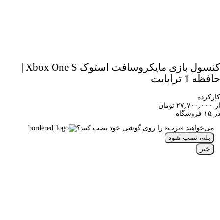
کنسول بازی مایکروسافت استوک Xbox One S |
حافظه 1 ترابایت
کارکرده
از ۲۷٫۷۰۰٫۰۰۰ تومان
در ۱۵ فروشگاه
می‌خواهید «ترب» را روی گوشی خود نصب کنید؟
بله، نصب شود
خیر