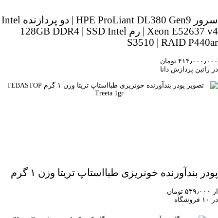
سرور HPE ProLiant DL380 Gen9 | دو پردازنده Intel
Xeon E52637 v4 | رم 128GB DDR4 | SSD Intel
S3510 | RAID P440ar
۴۱۴٫۰۰۰٫۰۰۰ تومان
در راتین پردازش دانا
پودر بندآورنده خونریزی طبااستاپ تریتا وزن ۱ گرم
از ۵۳۹٫۰۰۰ تومان
در ۱۰ فروشگاه