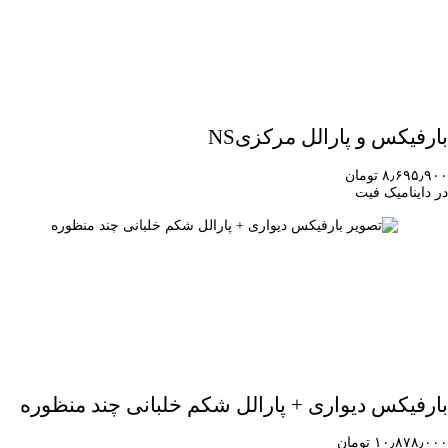
بارفیکس و پارالل مرکزیNS
۸٫۶۹۵٫۹۰۰ تومان
در داینامیک فیت
بارفیکس دیواری + پارالل شکم خلبانی چند منظوره
۱۰٫۸۷۸٫۰۰۰ تومان