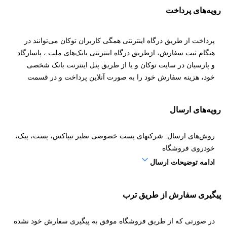
رویه‌های پرداخت
پرداخت از طریق درگاه اینترنتی همگی کاربران توکان می‌توانند در
هنگام ثبت سفارش، ازطریق درگاه اینترنتی بانک‌های ملت ، پاسارگاد
و پارسیان در سایت توکان و یا از طریق پنل اینترنت بانک شخصی
خود، هزینه سفارش خود را به صورت آنلاین پرداخت و در قسمت
پرداخت در سبد خرید ثبت کنند. پرداخت موفق مبلغ به منزله ثبت
قطعی این پرداخت برای سفارش است و نیازی به اطلاع دادن آن
رویه‌های ارسال
نیست و سفارش به صورت خودکار وارد مراحل آماده سازی و ارسال
می‏‌شود. توجه داشته باشید که تحویل گیرنده سفارش هنگام دریافت
روش‌های ارسال: شرکتهای پست خصوصی نظیر تیپاکس، پست، پیک،
کالا، باید کارت شناسایی همراه داشته باشد. لازم به ذکر است که
خودروی فروشگاه
پرداخت اینترنتی باعث ایجاد الویت و تسریع در پردازش سفارش
ادامه توضیحات ارسال
کاربران می‌شود. – چگونگی پرداخت اینترنتی کاربران محترم سایت
توکان می‌توانند مبلغ سفارش خود را با استفاده از همه کارت‌های
بانکی عضو شبکه شتاب پرداخت کنند. هم اکنون، با کارت بانک‏‌های
پیگیری سفارش از طریق ترب
ملی، صادرات، پارسیان، سامان، اقتصاد نوین، پاسارگاد، ملت،
کشاورزی، توسعه صادرات، صنعت و معدن، بانک سینا و کارآفرین
در صورتی که از طریق فروشگاه موفق به پیگیری سفارش خود نشده
امکان خرید اینترنتی وجود دارد. هنگام پرداخت اینترنتی اطلاعات زیر