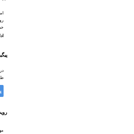
ام
رو
خص
اد
پیگ
در
طر
پ
روی
مهلت ت