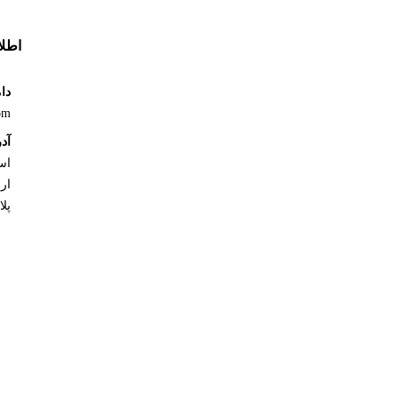
اطل
دام
om
آد
اس
پلاک : 0