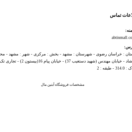
اعات تماس
نه:
abtinmall.c
رس:
تان : خراسان رضوی - شهرستان : مشهد - بخش : مرکزی - شهر : مشهد - محل
ارشاد - خیابان مهندس (شهید دستغیب 37) - خیابان پیام 16(بیستون 2) - ت
314. - طبقه : 2
مشخصات فروشگاه آبتین مال