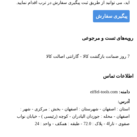
اید، می توانید از طریق ثبت پیگیری سفارش در ترب اقدام نمایید.
پیگیری سفارش
رویه‌های تست و مرجوعی
7 روز ضمانت بازگشت کالا - گارانتی اصالت کالا
اطلاعات تماس
دامنه:
eiffel-tools.com
آدرس:
استان : اصفهان - شهرستان : اصفهان - بخش : مرکزی - شهر :
اصفهان - محله : جوزدان الیادران - کوچه (رئیسی ) - خیابان نواب
صفوی - تارا4 - پلاک : 72.0 - طبقه : همکف - واحد : 24