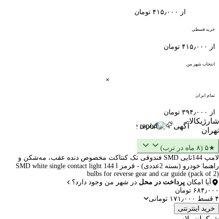
از ۴۱۵٫۰۰۰ تومان
خرید قسطی
از ۴۱۵٫۰۰۰ تومان
انتخاب شهر من
تمام ایران
از ۳۹۴٫۰۰۰ تومان
شارژیکالا
آگهی
گزارش
تهران
★۵ (۸ ماه در ترب)
لامپ 144تایی SMD فندوقی تک کنتاکت مخصوص دنده عقب، مه‌شکن و
راهنما خودرو (بسته 2عددی) - قرمز ا 144 SMD white single contact light
bulbs for reverse gear and car guide (pack of 2)
آیا امکان
پرداخت در محل
در شهر من وجود دارد؟
۶۸۴٫۰۰۰ تومان
۴ قسط ۱۷۱٫۰۰۰ تومانی
خرید اینترنتی
شیکران پلاس