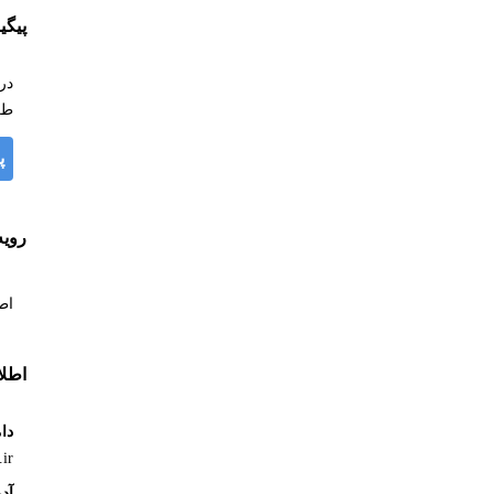
پیگ
در
طر
پ
روی
اط
اطل
دام
.ir
آد