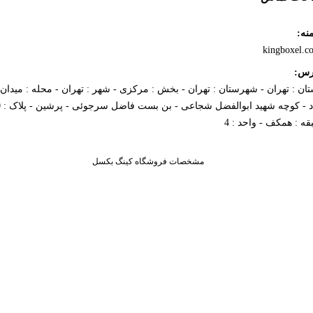
نه:
kingboxel.c
رس:
تان : تهران - شهرستان : تهران - بخش : مرکزی - شهر : تهران - محله : میدا
قه : همکف - واحد : 4
مشخصات فروشگاه کینگ بکسل