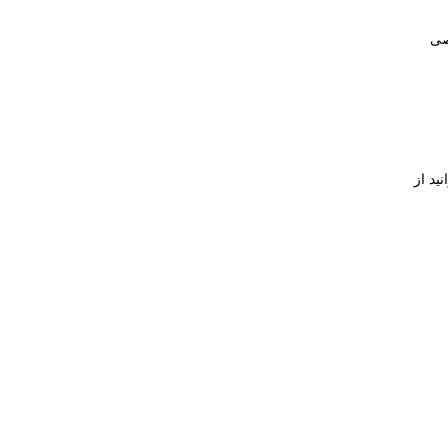
صی
ید از