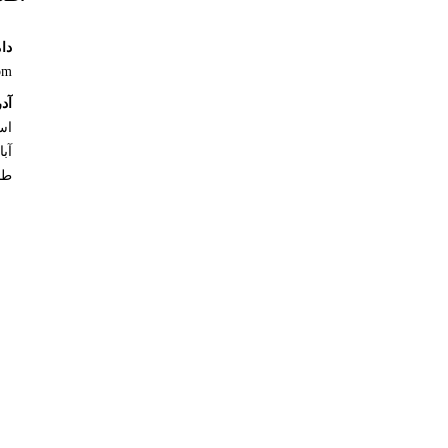
دام
om
آد
اس
طب