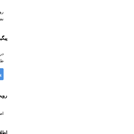
رو
نظ
پیگ
در
طر
پ
روی
اط
اطل