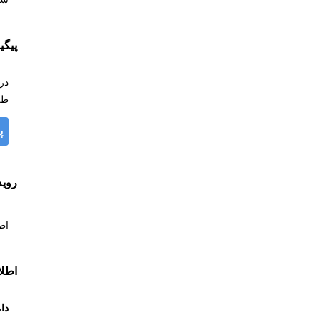
پیگ
در
طر
پ
روی
اط
اطل
دام