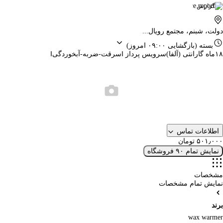
گزارش
دولت، شبنم، مجتمع رویال...
بسته
(بازگشایی ۰۹:۰۰ امروز)
۱۸ماه گارانتی (آلفا)سرویس پرداز ‖سرقت-ضربه-آبخوردگی‖
اطلاعات تماس
۵۰۱٫۰۰۰ تومان
نمایش تمام ۹۰ فروشگاه
مشخصات
نمایش تمام مشخصات
برند
wax warmer