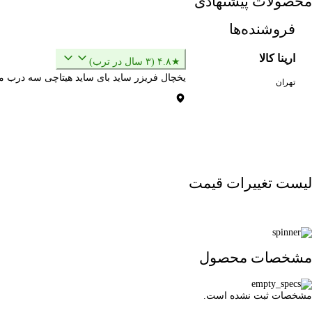
محصولات پیشنهادی
فروشنده‌ها
ارینا کالا
★۴.۸ (۳ سال در ترب)
یخچال فریزر ساید بای ساید هیتاچی سه درب مدل 00GP
تهران
لیست تغییرات قیمت
مشخصات محصول
مشخصات ثبت نشده است.