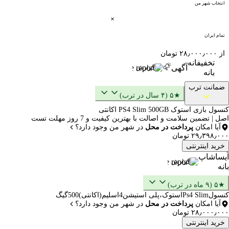
انتخاب شهر من
تمام ایران
از ۲۸٫۰۰۰٫۰۰۰ تومان
تخفیفانه
آگهی
گزارش
بانه
ضمانت ترب
★۵ (۴ سال در ترب)
کنسول بازی استوک PS4 Slim 500GB اکانتی
اصل | تضمین سلامت و اصالت با بهترین کیفیت و 7 روز مهلت تست
آیا امکان
پرداخت در محل
در شهر من وجود دارد؟
۲۹٫۳۹۸٫۰۰۰ تومان
خرید اینترنتی
آیساشاپ
گزارش
بانه
★۵ (۹ ماه در ترب)
کنسولPs4 Slimاستوک،پلی استیشن4اسلیم(اکانتی)500گیگ
آیا امکان
پرداخت در محل
در شهر من وجود دارد؟
۲۸٫۰۰۰٫۰۰۰ تومان
خرید اینترنتی