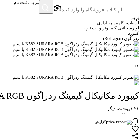
ورود / ثبت نام
ترب
ترب
لپ‌تاپ، کامپیوتر، اداری
لوازم جانبی کامپیوتر و لپ تاپ
کیبورد
ردراگون (Redragon)
+
۱
کیبورد مکانیکال گیمینگ ردراگون K582 SURARA RGB با سیم
۲۱ فروشنده دیگر
گزارش