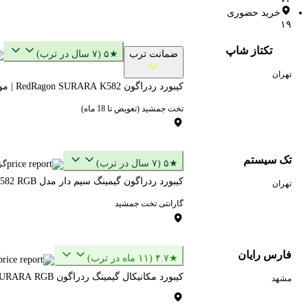
خرید حضوری
۱۹
تکتاز شاپ
ضمانت ترب
★۵ (۷ سال در ترب)
تهران
کیبورد ردراگون RedRagon SURARA K582 | موج سرخ
تخت جمشید (تعویض تا 18 ماه)
تک سیستم
★۵ (۷ سال در ترب)
گز
کیبورد ردراگون گیمینگ سیم دار مدل Surara K582 RGB
تهران
گارانتی تخت جمشید
فارس رایان
★۴.۷ (۱۱ ماه در ترب)
کیبورد مکانیکال گیمینگ ردراگون K582 SURARA RGB با سیم
مشهد