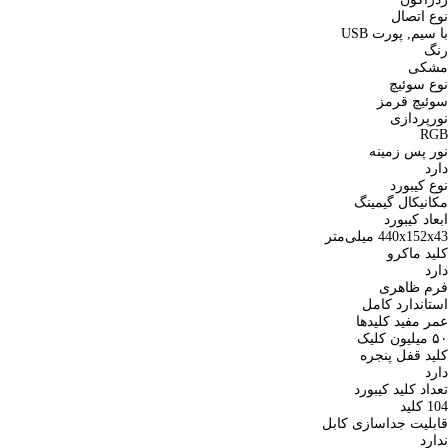
نوع اتصال
با سیم, پورت USB
رنگ
مشکی
نوع سوئیچ
سوئیچ قرمز
نورپردازی
RGB
نور پس زمینه
دارد
نوع کیبورد
مکانیکال گیمینگ
ابعاد کیبورد
440x152x43 میلی‌متر
کلید ماکرو
دارد
فرم ظاهری
استاندارد کامل
عمر مفید کلیدها
۵۰ میلیون کلیک
کلید قفل پنجره
دارد
تعداد کلید کیبورد
104 کلید
قابلیت جداسازی کابل
ندارد