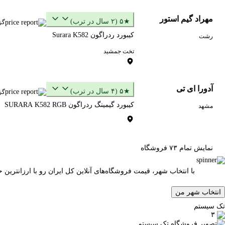
مهراد گیم استور
★۵ (۲ سال در ترب)
گز
کیبورد ردراگون Surara K582
رشت
تخت جمشید
آدورا ای تی
★۵ (۴ سال در ترب)
گز
کیبورد گیمینگ ردراگون SURARA K582 RGB
مشهد
نمایش تمام ۷۳ فروشگاه
با انتخاب شهر، قیمت فروشگاه‌های آنلاین کل ایران رو با ارزانتری
انتخاب شهر من
تک سیستم
۳