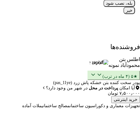
بله، نصب شود
خیر
فروشنده‌ها
اطلس بتن
گزارش
محمود‌آباد نمونه
★۵ (۴ ماه در ترب)
پودر سخت کننده بتن خشکه پاش زرد (pas_11ye)
آیا امکان
پرداخت در محل
در شهر من وجود دارد؟
۷٫۵۰۰٫۰۰۰ تومان
خرید اینترنتی
تجهیزات معماری و دکوراسیون ساختمان
مصالح ساختمانی
ملات آماده