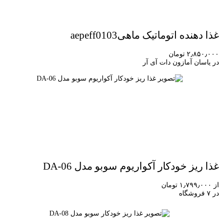
غذا دهنده اتوماتیک ماهیaepeff0103
۲٫۸۵۰٫۰۰۰ تومان
در یاسان آمازون دات آی آر
غذا ریز خودکار آکواریوم سوبو مدل DA-06
از ۱٫۷۹۹٫۰۰۰ تومان
در ۷ فروشگاه