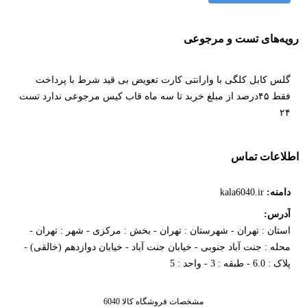
رویه‌های تست و مرجوعی
گلس کابل کلگی با وارانتی کارت تعویض بی قید شرط با پرداخت
فقط ۴۵درصد از مبلغ خربد تا سه ماه قاب کیس مرجوعی ندارد تست
۲۴
اطلاعات تماس
دامنه:
kala6040.ir
آدرس:
استان : تهران - شهرستان : تهران - بخش : مرکزی - شهر : تهران -
محله : جنت آباد جنوبی - خیابان جنت آباد - خیابان دوازدهم (خالقی) -
پلاک : 6.0 - طبقه : 3 - واحد : 5
مشخصات فروشگاه کالا 6040