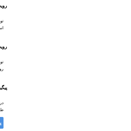
رویه
تو
اس
رویه
تو
رو
پیگ
در
طر
پ