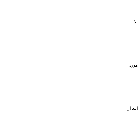
ا
مورد
ید از