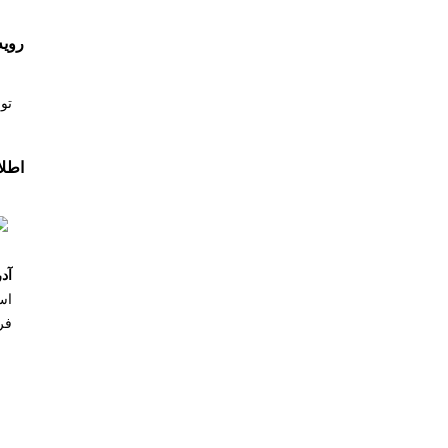
روی
تو
اطل
آد
است
فره