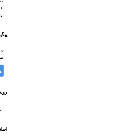
بر
اد
پیگ
در
طر
پ
روی
اط
اطل