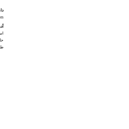
دام
com
آد
اس
طبقه :