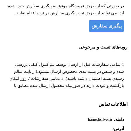
در صورتی که از طریق فروشگاه موفق به پیگیری سفارش خود نشده
اید، می توانید از طریق ثبت پیگیری سفارش در ترب اقدام نمایید.
پیگیری سفارش
رویه‌های تست و مرجوعی
1-تمامی سفارشات قبل از ارسال توسط تیم کنترل کیفی بررسی
شده و سپس در بسته بندی مخصوص ارسال میشود.(از بابت سالم
رسیدن بسته اطمینان داشته باشید). 2-تمامی سفارشات 7 روز امکان
بازگشت و عودت دارند در صورتیکه محصول ارسال شده مطابق با
اطلاعات و تصاویر سایت نبوده و دارای مغایرت باشد.( این مغایرت
باید در 24 ساعت اولیه به فروشگاه اعلام شده و لیبل پلمپ محصول
اطلاعات تماس
از روی محصول کنده و یا مخدوش نشده باشد.) 3-همچنین این اطمینان
به شما داده میشود که روی محصولات هیچ ادیتی انجام نشده و
دامنه:
hamedisilver.ir
محصولات از نزدیک جذابیت بیشتری دارند. 4-در نظر داشته باشید
چنانچه خرید شما توسط اسنپ پی (اقساطی) باشد، امکان عودت مبلغ
آدرس: