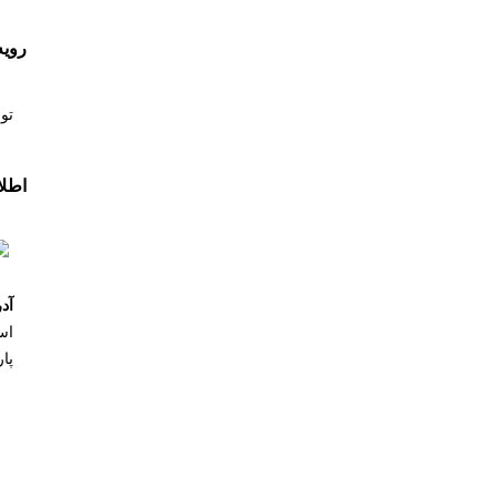
روی
تو
اطل
آد
اس
پار