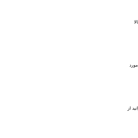
ا
مورد
ید از