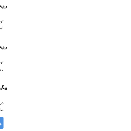
رویه
تو
اس
رویه
تو
رو
پیگ
در
طر
پ