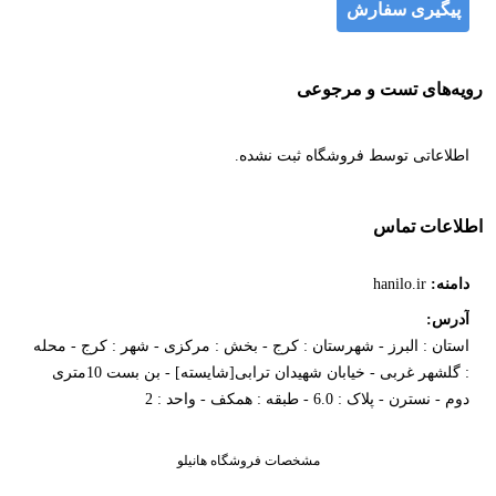
پیگیری سفارش
رویه‌های تست و مرجوعی
اطلاعاتی توسط فروشگاه ثبت نشده.
اطلاعات تماس
دامنه:
hanilo.ir
آدرس:
استان : البرز - شهرستان : کرج - بخش : مرکزی - شهر : کرج - محله
: گلشهر غربی - خیابان شهیدان ترابی[شایسته] - بن بست 10متری
دوم - نسترن - پلاک : 6.0 - طبقه : همکف - واحد : 2
مشخصات فروشگاه هانیلو