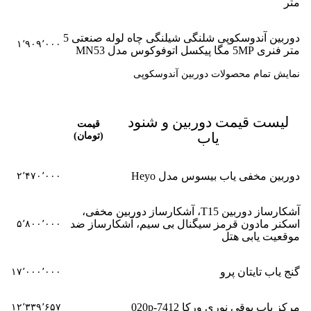
متر
دوربین آندوسکوپی شلنگی شیلنگی چاه لوله صنعتی 5
۱٬۹۰۹٬۰۰۰
متر فنری 5MP مگا پیکسل اتوفوکوس مدل MN53
نمایش تمام محصولات دوربین آندوسکوپی
لیست قیمت دوربین و شنود
قیمت
یاب
(تومان)
دوربین مخفی یاب بیسوس مدل Heyo
۲٬۴۷۰٬۰۰۰
آشکارساز دوربین T15، آشکارساز دوربین مخفی،
اسکنر مادون قرمز سیگنال بی سیم، آشکارساز ضد
۵٬۸۰۰٬۰۰۰
موقعیت یابی هتل
گنج یاب تایتان پرو
۱۷٬۰۰۰٬۰۰۰
مرکز یاب بوقی نوری ورکا 7412-020p
۱۲٬۳۳۹٬۶۵۷