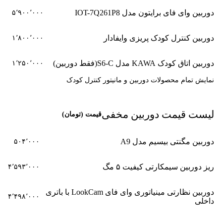
دوربین وای فای برایتون مدل IOT-7Q261P8
۵٬۹۰۰٬۰۰۰
دوربین کنترل کودک پریزی وایفادار
۱٬۸۰۰٬۰۰۰
دوربین اتاق کودک KAWA مدل S6-C(فقط دوربین)
۱٬۲۵۰٬۰۰۰
نمایش تمام محصولات دوربین و مانیتور کنترل کودک
لیست قیمت دوربین مخفی
قیمت (تومان)
دوربین مگنتی بیسیم مدل A9
۵۰۴٬۰۰۰
ریز دوربین سیمکارتی کیفیت ۵ مگ
۴٬۵۹۳٬۰۰۰
دوربین نظارتی مینیاتوری وای فای LookCam با باتری
۴٬۴۹۸٬۰۰۰
داخلی