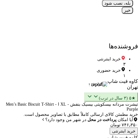
بله، نصب شود
خیر
فروشنده‌ها
خرید اینترنتی
۳
خرید حضوری
۱
کاوه فیت شاپ
گزارش
تهران
★۵ (۳ سال در ترب)
تیشرت مردانه بیسکویتی بیسیک بنفش - XL ا Men’s Basic Biscuit T-Shirt -
Purple
خرید مطمئن کالای ارسالی کاملاً مطابق با تصاویر محصول است.
آیا امکان
پرداخت در محل
در شهر من وجود دارد؟
۷۴۶٫۳۵۰ تومان
خرید اینترنتی
کاوه فیت شاپ