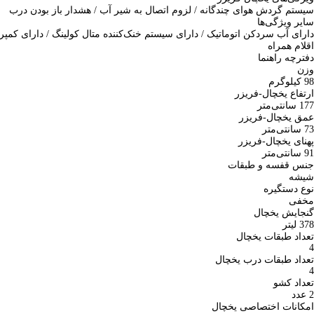
سیستم گردش هوای چندگانه / لزوم اتصال به شیر آب / هشدار باز بودن درب
سایر ویژگی‌ها
دارای آب‌ سردکن اتوماتیک / دارای سیستم خنک‌کننده متال کولینگ / دارای کمپرس
اقلام همراه
دفترچه راهنما
وزن
98 کیلوگرم
ارتفاع یخچال-فریزر
177 سانتی‌متر
عمق یخچال-فریزر
73 سانتی‌متر
پهنای یخچال-فریزر
91 سانتی‌متر
جنس قفسه و طبقات
شیشه
نوع دستگیره
مخفی
گنجایش یخچال
378 لیتر
تعداد طبقات یخچال
4
تعداد طبقات درب یخچال
4
تعداد کشو
2 عدد
امکانات اختصاصی یخچال