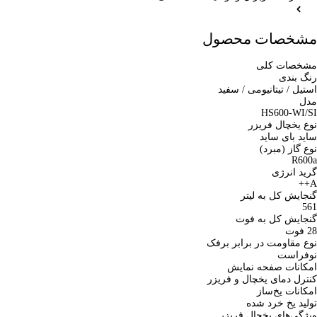
مشخصات محصول
مشخصات کلی
رنگ بندی
استیل / تیتانیومی / سفید
مدل
HS600-WI/SI
نوع یخچال فریزر
ساید بای ساید
نوع گاز (مبرد)
R600a
گرید انرژی
A++
گنجایش کل به لیتر
561
گنجایش کل به فوت
28 فوت
نوع مقاومت در برابر برفک
نوفراست
امکانات صفحه نمایش
کنترل دمای یخچال و فریزر
امکانات یخ‌ساز
تولید یخ خرد شده
ویژگی‌های یخچال فریزر