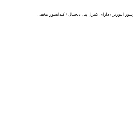
ور اینورتر / دارای کنترل پنل دیجیتال / کندانسور مخفی