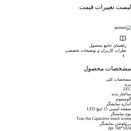
لیست تغییرات قیمت
راهنمای جامع محصول
نظرات کاربران و توضیحات تخصصی
مشخصات محصول
مشخصات کلی
برند
ZEC
ساختار بدنه
آلومینیوم
اندازه نمایشگر
صفحه لمسی 15 اینچ LED
نوع نمایشگر
True flat Capacitive touch screen
رزولوشن نمایشگر
1024*768 dpi