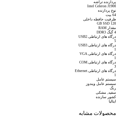
پردازنده.تراشه
Intel Celeron J1900
نوع پردازنده
64 بيت
ظرفیت حافظه داخلی
120 GB SSD
مقدار RAM
4 گیگ DDR3
درگاه های ارتباطی.USB2
5
درگاه های ارتباطی.USB3
1
درگاه های ارتباطی.VGA
1
درگاه های ارتباطی.COM
3
درگاه های ارتباطی.Ethernet
1
سیستم عامل
سیستم عامل ویندوز
رنگ
سفید, مشکی
کشور سازنده
ایتالیا
محصولات مشابه