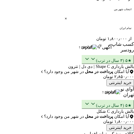
انتخاب شهر من
تمام ایران
از ۱٫۸۰۰٫۰۰۰ تومان
کسب شاپ
آگهی
گزارش
رودسر
★۵ (۳ سال در ترب)
بالش بارداری Shape C | دی دل | تترون
آیا امکان
پرداخت در محل
در شهر من وجود دارد؟
۲٫۸۵۰٫۰۰۰ تومان
خرید اینترنتی
آوای نو
گزارش
تهران
★۵ (۴ سال در ترب)
بالش بارداری C شکل
آیا امکان
پرداخت در محل
در شهر من وجود دارد؟
۱٫۸۰۰٫۰۰۰ تومان
خرید اینترنتی
کالای پزشکی توان افزا مد