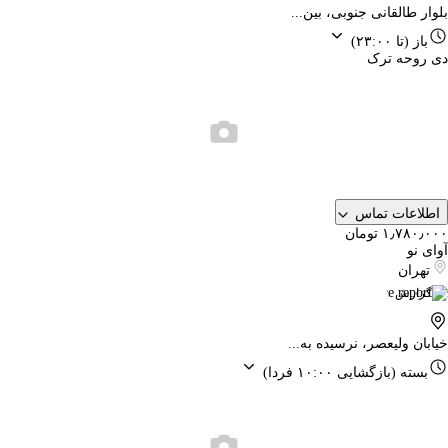
بلوار طالقانی جنوبی، بین...
باز
(تا ۲۳:۰۰)
دی روحه ترک
اطلاعات تماس
۱٫۷۸۰٫۰۰۰ تومان
آوای نو
تهران
گزارش
خیابان ولیعصر، نرسیده به...
بسته
(بازگشایی ۱۰:۰۰ فردا)