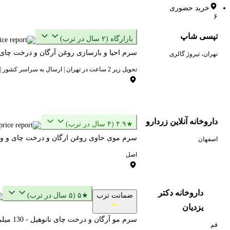
خرید حضوری
۶
تپسی شاپ
بازارگاه (۲ سال در ترب)
سرم احیا و بازسازی روغن آرگان و درخت چای 
تهران، تیروژ گالری
تحویل زیر 2 ساعت در تهران | ارسال به سراسر کشور | کد تخفیف ویژه خرید اول: WELCOME
داروخانه آنلاین زردارو
★۴.۹ (۴ سال در ترب)
سرم موی حاوی روغن ارگان و درخت چای و ویتامین E نانوهیل l
اصفهان
اصل
داروخانه دکتر
ضمانت ترب
★۵ (۵ سال در ترب)
یزدیان
سرم مو آرگان و درخت چای نانوهیل - 130 میلی لیتر
قم