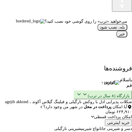
می‌خواهید «ترب» را روی گوشی خود نصب کنید؟
بله، نصب شود
خیر
فروشنده‌ها
باسلام
گزارش
قم
بازارگاه (۸ سال در ترب)
شکلات پذیرایی ادل با روکش نارگیلی و فیلینگ گیلاس آکوند ، agejib akkond
آیا امکان
پرداخت در محل
در شهر من وجود دارد؟
۶۲۴٫۹۱۰ تومان
امکان پرداخت قسطی
خرید اینترنتی
دسر و شیرینی جات
انواع شیرینی
شیرینی نارگیلی