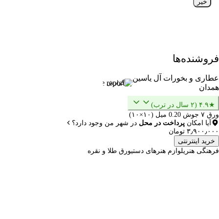
خیر
فروشنده‌ها
عطاری و بخورات آل یاسین
گزارش
همدان
★۴.۹ (۲ سال در ترب)
ورق ۷ جوش 0.20 میل (۱۰×۱۰)
آیا امکان
پرداخت در محل
در شهر من وجود دارد؟
۳٫۹۰۰٫۰۰۰ تومان
خرید اینترنتی
فرهنگی هنری
لوازم هنرهای دستی
ورق طلا و نقره