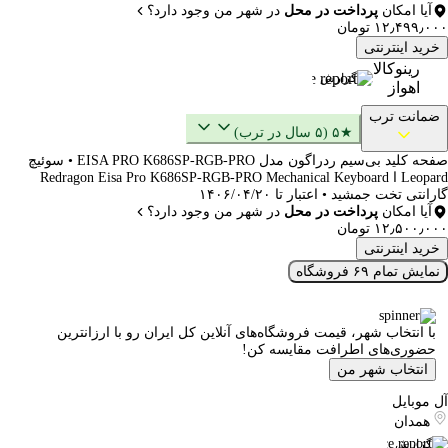
آیا امکان
پرداخت در محل
در شهر من وجود دارد؟
۱۲٫۴۹۹٫۰۰۰ تومان
خرید اینترنتی
رینوکالا
گزارش
اهواز
ضمانت ترب
★۵ (۵ سال در ترب)
صفحه کلید بی‌سیم ردراگون مدل EISA PRO K686SP-RGB-PRO • سوئیچ
Leopard ا Redragon Eisa Pro K686SP-RGB-PRO Mechanical Keyboard
گارانتی تخت جمشید • اعتبار تا ۱۴۰۶/۰۴/۲۰
آیا امکان
پرداخت در محل
در شهر من وجود دارد؟
۱۲٫۵۰۰٫۰۰۰ تومان
خرید اینترنتی
نمایش تمام ۶۹ فروشگاه
با انتخاب شهر، قیمت فروشگاه‌های آنلاین کل ایران رو با ارزانترین
حضوری‌های اطرافت مقایسه کن!
انتخاب شهر من
آل موبایل
همدان
گزارش