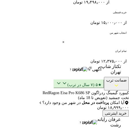
از ۱۹٫۴۹۸٫۰۰۰ تومان
خرید قسطی
از ۱۵٫۰۰۰٫۰۰۰ تومان
انتخاب شهر من
تمام ایران
از ۱۲٫۳۷۵٫۰۰۰ تومان
تکتاز شاپ
آگهی
گزارش
تهران
ضمانت ترب
★۵ (۷ سال در ترب)
کیبورد گیمینگ ردراگون RedRagon Eisa Pro K686 SP
تخت جمشید (تعویض تا 18 ماه)
آیا امکان
پرداخت در محل
در شهر من وجود دارد؟
۱۸٫۹۹۹٫۰۰۰ تومان
خرید اینترنتی
عرفان رایانه
گزارش
رشت