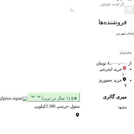
فروشنده‌ها
انتخاب شهر من
تمام ایران
از ۸٫۰۰۰٫۰۰۰ تومان
خرید اینترنتی
۱۰
خرید حضوری
۷
میری گالری
★۵ (۱ سال در ترب)
گز
منتول خرسی 2.500کیلویی
مشهد