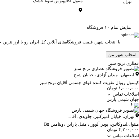
منتول اکالیپتوس سونا خشک
تهران
نمایش تمام ۱۰ فروشگاه
با انتخاب شهر، قیمت فروشگاه‌های آنلاین کل ایران رو با ارزانتری
انتخاب شهر من
عطاری ترنج سبز
اصفهان
،
میدان آزادی، خیابان شیخ...
کپسول رویال تقویت کننده قوای جسمی آقایان ترنج سبز
۱٫۰۰۰٫۰۰۰ تومان
اطلاعات تماس
جهان شیمی پارس
۶
تهران
،
خیابان امیرکبیر، جاویدی، آقا...
منتول،لیدوکائین، پودر آلوورا، متیل پارابن ،ویتامین B۵
۴٫۲۰۰٫۰۰۰ تومان
اطلاعات تماس