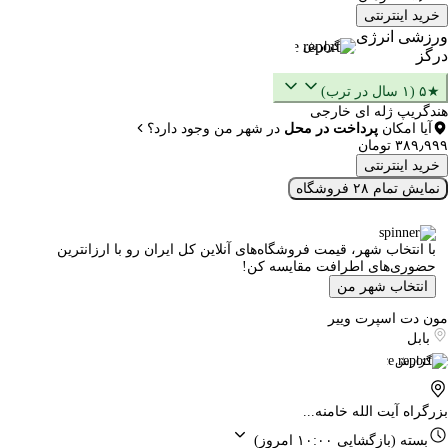
خرید اینترنتی
ورزشی انرژی
گزارش
درگز
★۵ (۱ سال در ترب)
هندگریپ ژله ای خارجی
آیا امکان
پرداخت در محل
در شهر من وجود دارد؟
۳۸۹٫۹۹۹ تومان
خرید اینترنتی
نمایش تمام ۲۸ فروشگاه
با انتخاب شهر، قیمت فروشگاه‌های آنلاین کل ایران رو با ارزانترین
حضوری‌های اطرافت مقایسه کن!
انتخاب شهر من
مون دت اسپرت وییر
بابل
گزارش
بزرگراه آیت الله خامنه...
بسته
(بازگشایی ۱۰:۰۰ امروز)