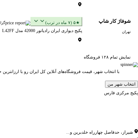
شوفاژ کار شاپ
★۵ (۷ ماه در ترب)
گزا
پکیج دیواری ایران رادیاتور 42000 مدل L42FF
تهران
نمایش تمام ۱۲۸ فروشگاه
با انتخاب شهر، قیمت فروشگاه‌های آنلاین کل ایران رو با ارزانتری
انتخاب شهر من
پکیج مرکزی فارس
شیراز
،
حدفاصل چهارراه خلدبرین و...