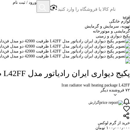
ورود / ثبت نام
ترب
ترب
لوازم خانگی
تهویه، سرمایش و گرمایش
گرمایشی و موتورخانه
پکیج دیواری و زمینی
پکیج دیواری ایران رادیاتور مدل L42FF ظرفیت 42000 دو مبدل فن‌دار
Iran radiator wall heating package L42FF
۷۲ فروشنده دیگر
گزارش
خرید از گرم لوکس
۱۰۰٫۰۰۰٫۰۰۰ تومان