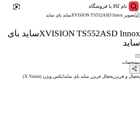
XVISION TS552ASD Innoxساید بای
ساید
مشخصات
یخچال و فریزر
یخچال فریزر ساید بای ساید
ایکس ویژن (X.Vision)