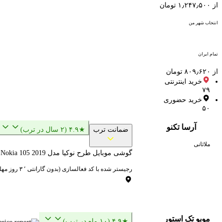
از ۱٫۲۴۷٫۵۰۰ تومان
انتخاب شهر من
تمام ایران
از ۸۰۹٫۶۲۰ تومان
خرید اینترنتی
۷۹
خرید حضوری
۵۰
آرسا تکنو
ضمانت ترب
★۴.۹ (۲ سال در ترب)
ملاثانی
گوشی موبایل طرح نوکیا مدل Nokia 105 2019 دو سیم کارت (کد چنج)
رجیستر شده با کد فعالسازی (بدون گارانتی ‌٬ ۳ روز مهلت تست ، کدچنج)
موبو تک استور
★۴.۹ (۱۰ ماه در ترب)