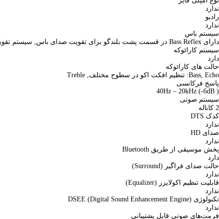
نوع آمپلی فایر
ندارد
رادیو
ندارد
سیستم باس
دارای Bass Reflex در قسمت پشت بلندگو برای تقویت صدای باس, سیستم تقویت صدای باس Bass Boost با 2 حالت مختلف برای تولید صدای باس قدرتمند
سیستم کارائوکه
دارد
حالت های کارائوکه
Bass, Echo: تنظیم افکت اکو در سطوح مختلف, Treble
پاسخ فرکانسی
40Hz – 20kHz (-6dB )
سیستم صوتی
2 کاناله
کدک DTS
ندارد
صدای HD
ندارد
پخش موسیقی از طریق Bluetooth
دارد
حالت صدای فراگیر (Surround)
ندارد
قابلیت تنظیم اکولایزر (Equalizer)
ندارد
تکنولوژی DSEE (Digital Sound Enhancement Engine)
ندارد
فرمت‌های صوتی قابل پشتیبانی