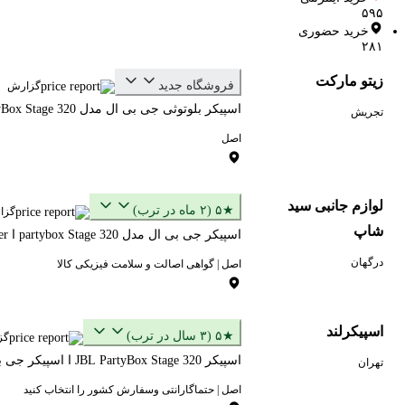
۵۹۵
خرید حضوری
۲۸۱
زیتو مارکت
فروشگاه جدید
گزارش
اسپیکر بلوتوثی جی بی ال مدل PartyBox Stage 320
تجریش
اصل
لوازم جانبی سید
★۵ (۲ ماه در ترب)
گزا
شاپ
اسپیکر جی بی ال مدل partybox Stage 320 ا JBL partybox Stage 320 Speaker
درگهان
اصل | گواهی اصالت و سلامت فیزیکی کالا
اسپیکرلند
★۵ (۳ سال در ترب)
گز
اسپیکر JBL PartyBox Stage 320 ا اسپیکر جی بی ال پارتی باکس پارتیباکس Stage ۳۲۰ رنگ مشکی
تهران
اصل | حتماگارانتی وسفارش کشور را انتخاب کنید