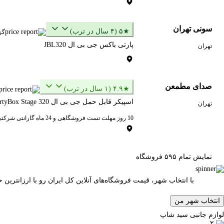
سونی تهران
★۵ (۴ سال در ترب)
گز
پارتی باکس جی بی ال JBL320
تهران
صدای مطمعن
★۴.۹ (۱ سال در ترب)
اسپیکر قابل حمل جی بی ال JBL PartyBox Stage 320
تهران
10 روز مهلت تست فروشگاهی و 24 ماه گارانتی شرکتی
نمایش تمام ۵۹۵ فروشگاه
با انتخاب شهر، قیمت فروشگاه‌های آنلاین کل ایران رو با ارزانتری
انتخاب شهر من
لوازم جانبی سید شاپ
۲