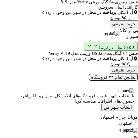
فلش مموری 64 گیگ وریتی Verity مدل 819
گارانتی آسان سرویس
آیا امکان
پرداخت در محل
در شهر من وجود دارد؟
۹۵۰٫۰۰۰ تومان
خرید اینترنتی
پی آر کالا
گزارش
شیراز
★۵ (۶ سال در ترب)
فلش 64 گیگابایت USB2.0 وریتی مدل Verity V819
آیا امکان
پرداخت در محل
در شهر من وجود دارد؟
۹۵۷٫۰۰۰ تومان
خرید اینترنتی
نمایش تمام ۷۳ فروشگاه
با انتخاب شهر، قیمت فروشگاه‌های آنلاین کل ایران رو با ارزانترین
حضوری‌های اطرافت مقایسه کن!
انتخاب شهر من
موبایل پدرام اصفهان
اصفهان
گزارش