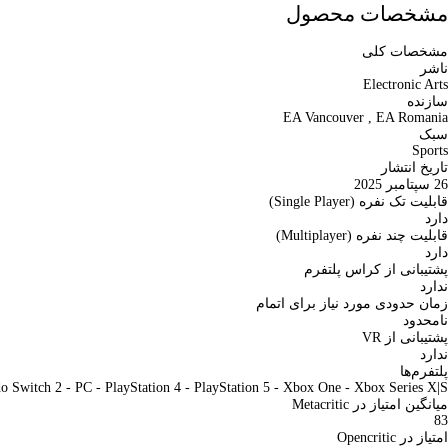
مشخصات محصول
مشخصات کلی
ناشر
Electronic Arts
سازنده
EA Vancouver , EA Romania
سبک
Sports
تاریخ انتشار
26 سپتامبر 2025
قابلیت تک نفره (Single Player)
دارد
قابلیت چند نفره (Multiplayer)
دارد
پشتیبانی از کراس پلتفرم
ندارد
زمان حدودی مورد نیاز برای اتمام
نامحدود
پشتیبانی از VR
ندارد
پلتفرم‌ها
 Switch 2 - PC - PlayStation 4 - PlayStation 5 - Xbox One - Xbox Series X|S
میانگین امتیاز در Metacritic
83
امتیاز در Opencritic