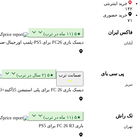
خرید اینترنتی
۱۳۲
خرید حضوری
۷۱
فاکس ایران
★۵ (۱۱ ماه در ترب)
گز
دیسک بازی FC26 برای PS5-پلمپ اورجینال-ضمانت اصل بودن
آبادان
پی سی بای
ضمانت ترب
★۵ (۲ سال در ترب)
تبریز
دیسک بازی FC 26 برای پلی استیشن 5(آکبند+اورجینال پک اصلی)
تک راش
★۵ (۱۱ ماه در ترب)
گز
بازی FC 26 R3 برای PS5
تهران