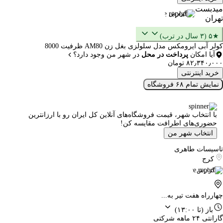
میدبست
گزارش
تهران
★۵ (۳ سال در ترب)
کولر آبی ایرومکس مدل سلولزی بغل زن AM80 ظرفیت 8000
آیا امکان
پرداخت در محل
در شهر من وجود دارد؟
۸۲٫۳۴۰٫۰۰۰ تومان
خرید اینترنتی
نمایش تمام ۶۸ فروشگاه
با انتخاب شهر، قیمت فروشگاه‌های آنلاین کل ایران رو با ارزانترین
حضوری‌های اطرافت مقایسه کن!
انتخاب شهر من
تاسیسات طاهری
کرج
گزارش
چهارراه هفت تیر به...
باز
(تا ۱۳:۰۰)
گارانتی ۲۴ ماهه شرکتی