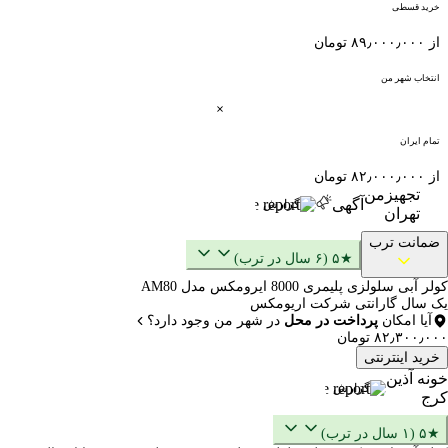
خرید قسطی
از ۸۹٫۰۰۰٫۰۰۰ تومان
انتخاب شهر من
تمام ایران
از ۸۲٫۰۰۰٫۰۰۰ تومان
تجهیزمن
آگهی
گزارش
تهران
ضمانت ترب
★۵ (۶ سال در ترب)
کولر آبی سلولزی پلیمری 8000 ایرومکس مدل AM80
یک سال گارانتی شرکت اریومکس
آیا امکان
پرداخت در محل
در شهر من وجود دارد؟
۸۲٫۳۰۰٫۰۰۰ تومان
خرید اینترنتی
خونه آذین
گزارش
کرج
★۵ (۱ سال در ترب)