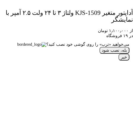
آداپتور متغیر KJS-1509 ولتاژ ۳ تا ۲۴ ولت ۲.۵ آمپر با
نمایشگر
از ۱٫۱۰۰٫۰۰۰ تومان
در ۱۹ فروشگاه
می‌خواهید «ترب» را روی گوشی خود نصب کنید؟
بله، نصب شود
خیر